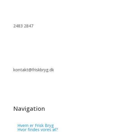
2483 2847
kontakt@friskbryg.dk
UNTAPPD
☆
☆
☆
☆
☆
(3/5)
Navigation
Hvem er Frisk Bryg
Hvor findes vores øl?