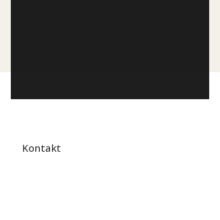
Se aktuelle øl
Book smagning
Kontakt
Kådnervej 2, 6200 Aabenraa
CVR:
45696464