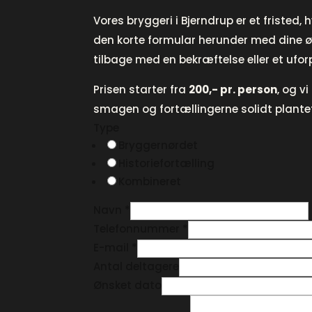
Vores bryggeri i Bjerndrup er et fristed,
den korte formular herunder med dine øn
tilbage med en bekræftelse eller et uf
Prisen starter fra
200,- pr. person
, og v
smagen og fortællingerne solidt plante
Type
Bryggernørdet
Historiefortælling
Kombineret
Navn
*
Telefonnummer
*
E-mail
*
N
Antal deltagere
a
Ønsket dato
v