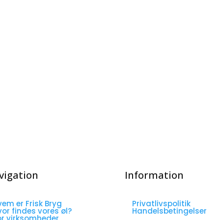
vigation
Information
vem er Frisk Bryg
Privatlivspolitik
vor findes vores øl?
Handelsbetingelser
or virksomheder