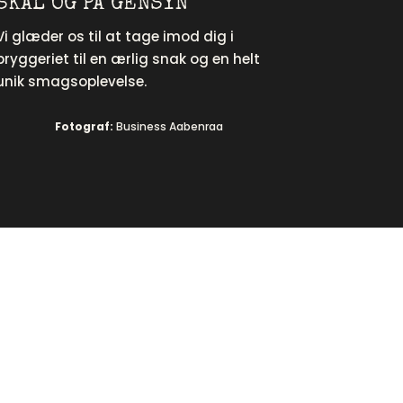
SKÅL OG PÅ GENSYN
Vi glæder os til at tage imod dig i
bryggeriet til en ærlig snak og en helt
unik smagsoplevelse.
Fotograf:
Business Aabenraa