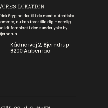
VORES LOKATION
Frisk Bryg holder til i de mest autentiske
rammer, du kan forestille dig – nemlig
solidt forankret i den sønderjyske by
Bjerndrup.
Kådnervej 2, Bjerndrup
6200 Aabenraa