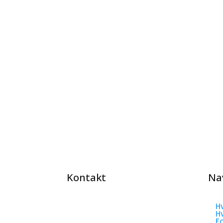
Se aktuelle øl
Book smagning
Kontakt
Na
H
Kådnervej 2, 6200 Aabenraa
H
CVR:
45696464
F