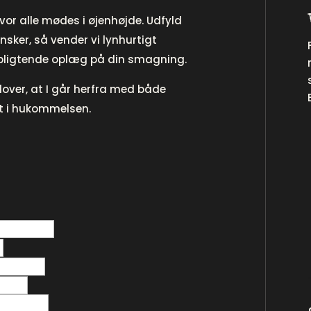
 hvor alle mødes i øjenhøjde. Udfyld
sker, så vender vi lynhurtigt
orpligtende oplæg på din smagning.
i lover, at I går herfra med både
t i hukommelsen.