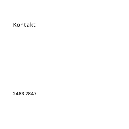
Kontakt
Kådnervej 2, 6200 Aabenraa
CVR:
45696464
2483 2847