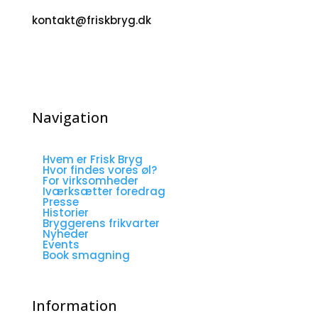
kontakt@friskbryg.dk
UNTAPPD
☆
☆
☆
☆
☆
(3/5)
Navigation
Hvem er Frisk Bryg
Hvor findes vores øl?
For virksomheder
Iværksætter foredrag
Presse
Historier
Bryggerens frikvarter
Nyheder
Events
Book smagning
Information